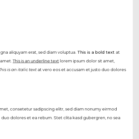
agna aliquyam erat, sed diam voluptua.
This is a bold text
at
t amet.
This is an underline text
lorem ipsum dolor sit amet,
his is an italic text
at vero eos et accusam et justo duo dolores
amet, consetetur sadipscing elitr, sed diam nonumy eirmod
 duo dolores et ea rebum. Stet clita kasd gubergren, no sea