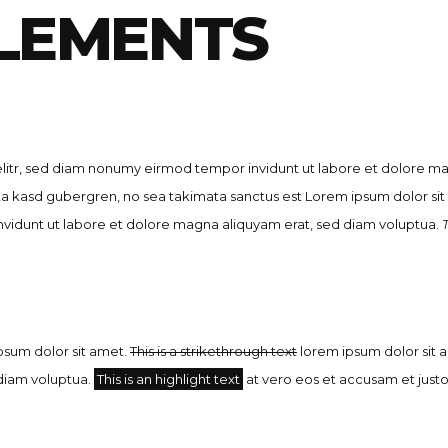
ELEMENTS
elitr, sed diam nonumy eirmod tempor invidunt ut labore et dolore m
ita kasd gubergren, no sea takimata sanctus est Lorem ipsum dolor si
nvidunt ut labore et dolore magna aliquyam erat, sed diam voluptua.
T
psum dolor sit amet.
This is a strikethrough text
lorem ipsum dolor sit 
 diam voluptua.
This is an highlight text
at vero eos et accusam et justo