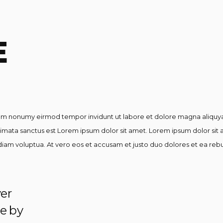
E
diam nonumy eirmod tempor invidunt ut labore et dolore magna aliquya
kimata sanctus est Lorem ipsum dolor sit amet. Lorem ipsum dolor sit
iam voluptua. At vero eos et accusam et justo duo dolores et ea rebu
ver
e by