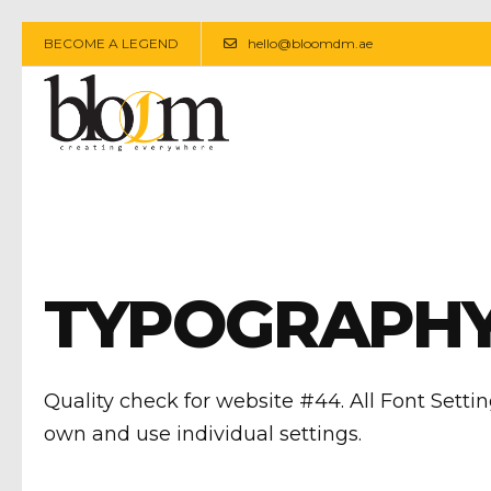
BECOME A LEGEND
hello@bloomdm.ae
TYPOGRAPHY
Quality check for website #44. All Font Setti
own and use individual settings.